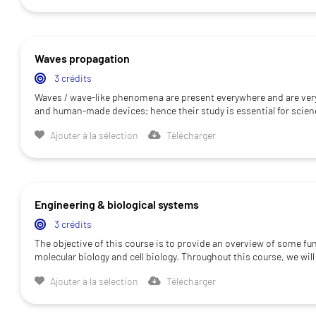
Waves propagation
3 crédits
Waves / wave-like phenomena are present everywhere and are ver
and human-made devices; hence their study is essential for scie
Ajouter à la sélection
Télécharger
Engineering & biological systems
3 crédits
The objective of this course is to provide an overview of some fu
molecular biology and cell biology. Throughout this course, we wil
Ajouter à la sélection
Télécharger