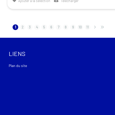
Ajouter à la sélection
Télécharger
1
2
3
4
5
6
7
8
9
10
11
LIENS
Plan du site