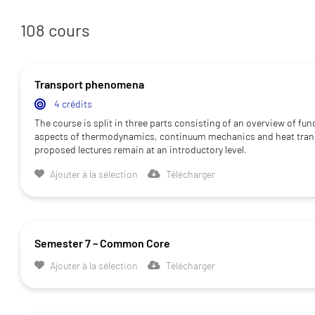
108 cours
Transport phenomena
4 crédits
The course is split in three parts consisting of an overview of fu
aspects of thermodynamics, continuum mechanics and heat trans
proposed lectures remain at an introductory level.
Ajouter à la sélection
Télécharger
Semester 7 – Common Core
Ajouter à la sélection
Télécharger