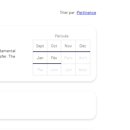
Trier par :
Période
Sept
Oct
Nov
Déc
ndamental
fer. The
Jan
Fév
Mars
Avril
Mai
Juin
Juil
Août