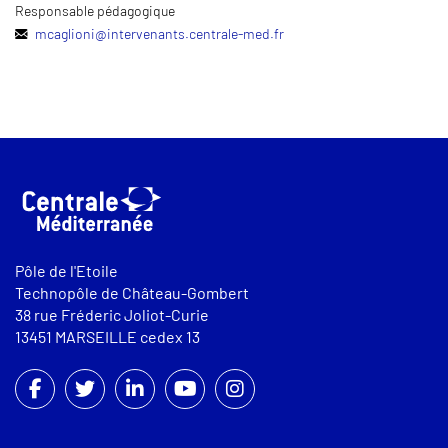
Responsable pédagogique
mcaglioni
@
intervenants.centrale-med.fr
Pôle de l'Etoile
Technopôle de Château-Gombert
38 rue Fréderic Joliot-Curie
13451 MARSEILLE cedex 13