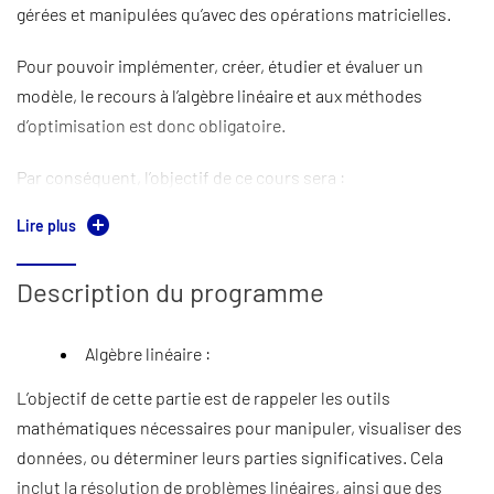
gérées et manipulées qu’avec des opérations matricielles.
Pour pouvoir implémenter, créer, étudier et évaluer un
modèle, le recours à l’algèbre linéaire et aux méthodes
d’optimisation est donc obligatoire.
Par conséquent, l’objectif de ce cours sera :
Lire plus
Comprendre et maîtriser les outils et les méthodes
mathématiques utiles pour implémenter des modèles
et des algorithmes d'apprentissage automatique.
Description du programme
Savoir réduire les dimensions de données pour les
visualiser facilement d’une part et pour optimiser
Algèbre linéaire
:
l’analyse de données de grandes dimensions d’autre
part.
L’objectif de cette partie est de rappeler les outils
De la théorie des méthodes d’analyse de données
mathématiques nécessaires pour manipuler, visualiser des
(ACP, SVD, …) à l’implémentation et la programmation
données, ou déterminer leurs parties significatives. Cela
python.
inclut la résolution de problèmes linéaires, ainsi que des